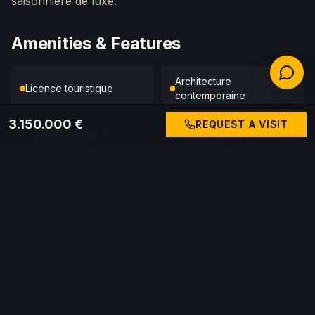
saisonnière de luxe.
Amenities & Features
Architecture
Licence touristique
contemporaine
3.150.000 €
REQUEST A VISIT
5 suites avec SDB
Piscine privée
Finitions haut de gamme
Proche plages
Quartier résidentiel
Fort potentiel locatif
Rental potential
This property has a tourist license