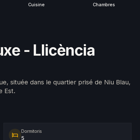
Chambres
Cuisine
xe - Llicència
ue, située dans le quartier prisé de Niu Blau,
e Est.
Dormitoris
5