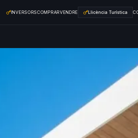
INVERSORS
COMPRAR
VENDRE
Llicència Turística
C