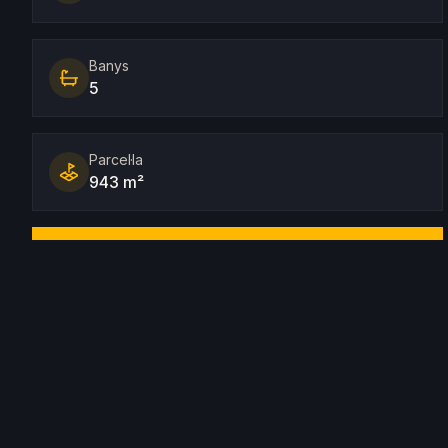
Banys
5
Parcel·la
943 m²
Capacitat
10 persones
Descripció
Cette villa moderne de luxe est idéalement située dans l
équilibre entre accessibilité et intimité. Avec sa licenc