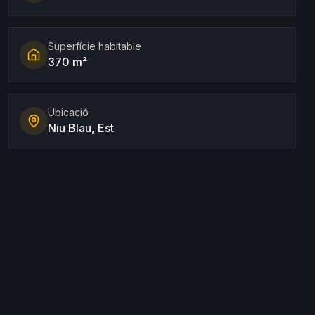
Superfície habitable
370 m²
Ubicació
Niu Blau, Est
e quartier semi-urbain de Niu Blau, offrant le parfait
e de location touristique, elle représente une excellente