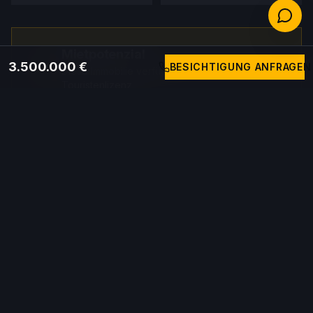
Mietpotenzial
3.500.000 €
BESICHTIGUNG ANFRAGEN
Diese Immobilie verfügt über eine
Touristenlizenz
Geschätzte Rendite
Geschätzte
Jahreseinnahmen
6.5%
220.000 € / an
Prix
3.500.000 €