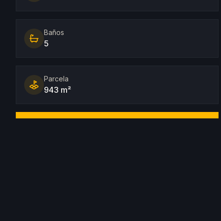
Baños
5
Parcela
943 m²
Capacidad
10 personas
Descripción
Cette villa moderne de luxe est idéalement située dans l
équilibre entre accessibilité et intimité. Avec sa licenc