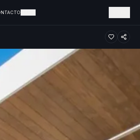
ONTACTO
MÁS
🇪🇸
ES