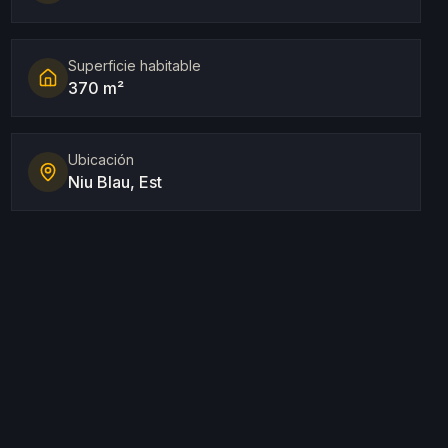
Superficie habitable
370 m²
Ubicación
Niu Blau, Est
e quartier semi-urbain de Niu Blau, offrant le parfait
e de location touristique, elle représente une excellente