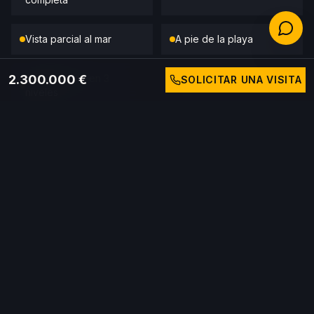
Vista parcial al mar
A pie de la playa
2.300.000 €
6 dormitorios en 3
SOLICITAR UNA VISITA
Garaje
niveles
Estufa de leña
Zona tranquila Siesta
Prix
2.300.000 €
LLAMAR A GABRIEL