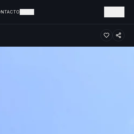
ONTACTO
MÁS
🇪🇸
ES