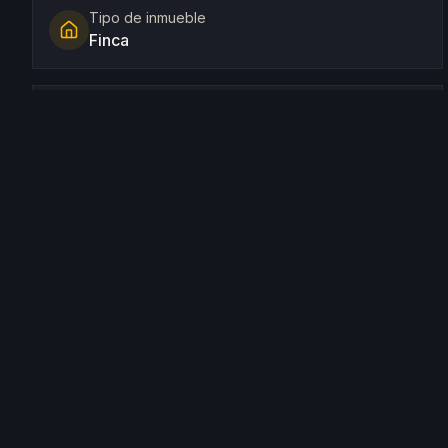
Tipo de inmueble
Finca
Baños
2
Parcela
15.000 m²
Descripción
Finca auténtica en el norte de Ibiza.
Equipamiento y Prestaciones