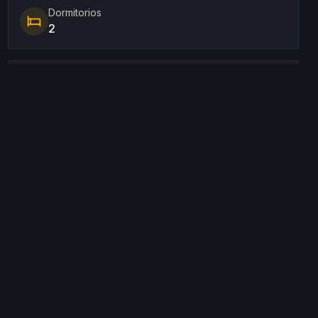
Dormitorios
2
Superficie habitable
124 m²
Ubicación
Sant Carles, Nord