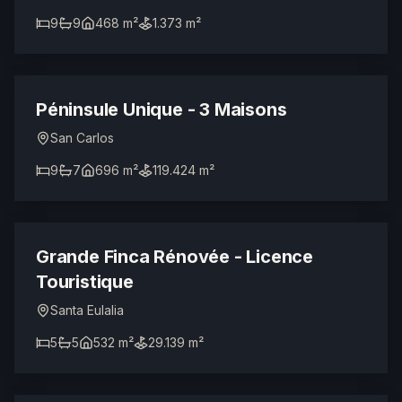
9
9
468 m²
1.373 m²
Sur demande
LICENCE TOURISTIQUE
Péninsule Unique - 3 Maisons
San Carlos
9
7
696 m²
119.424 m²
4.500.000 €
LICENCE TOURISTIQUE
Grande Finca Rénovée - Licence
Touristique
Santa Eulalia
5
5
532 m²
29.139 m²
3.150.000 €