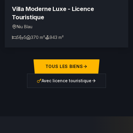
LICENCE TOURISTIQUE
Villa Moderne Luxe - Licence
Touristique
Niu Blau
5
5
370 m²
943 m²
TOUS LES BIENS
Avec licence touristique