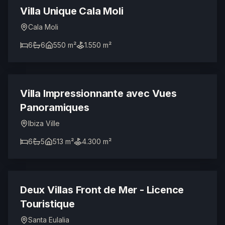
LICENCE TOURISTIQUE
Villa Unique Cala Moli
Cala Moli
6
6
550 m²
1.550 m²
2.900.000 €
Villa Impressionnante avec Vues
Panoramiques
Ibiza Ville
6
5
513 m²
4.300 m²
10.400.000 €
LICENCE TOURISTIQUE
Deux Villas Front de Mer - Licence
Touristique
Santa Eulalia