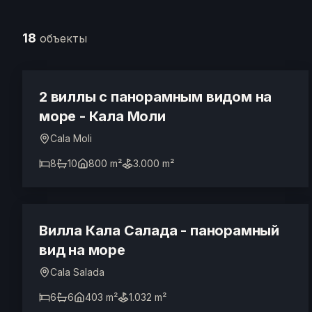
licence
touristique
18
объекты
6.600.000 €
à
Ibiza.
2 виллы с панорамным видом на
море - Кала Моли
Cala Moli
8
10
800 m²
3.000 m²
6.000.000 €
ТУРИСТИЧЕСКАЯ ЛИЦЕНЗИЯ
Вилла Кала Салада - панорамный
вид на море
Cala Salada
6
6
403 m²
1.032 m²
Prix sur demande