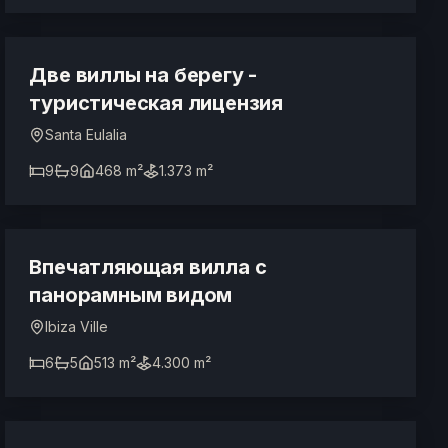
ТУРИСТИЧЕСКАЯ ЛИЦЕНЗИЯ
Две виллы на берегу -
туристическая лицензия
Santa Eulalia
9
9
468 m²
1.373 m²
2.900.000 €
Впечатляющая вилла с
панорамным видом
Ibiza Ville
6
5
513 m²
4.300 m²
Sur demande