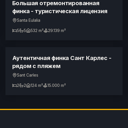
ТУРИСТИЧЕСКАЯ ЛИЦЕНЗИЯ
Большая отремонтированная
финка - туристическая лицензия
Santa Eulalia
5
5
532 m²
29.139 m²
1.300.000 €
Аутентичная финка Сант Карлес -
рядом с пляжем
Sant Carles
2
2
124 m²
15.000 m²