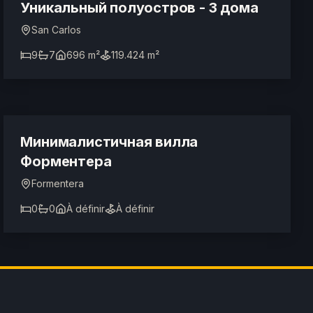
ТУРИСТИЧЕСКАЯ ЛИЦЕНЗИЯ
Уникальный полуостров - 3 дома
San Carlos
9
7
696 m²
119.424 m²
6.500.000 €
Минималистичная вилла
Форментера
Formentera
0
0
À définir
À définir