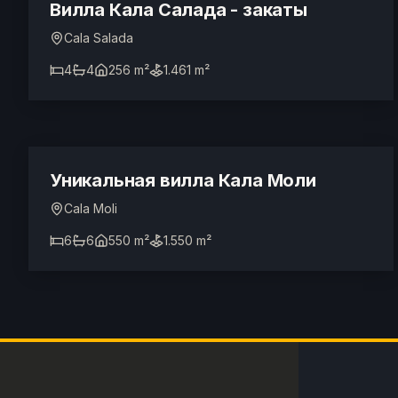
ТУРИСТИЧЕСКАЯ ЛИЦЕНЗИЯ
Вилла Кала Салада - закаты
Cala Salada
4
4
256 m²
1.461 m²
4.500.000 €
ТУРИСТИЧЕСКАЯ ЛИЦЕНЗИЯ
Уникальная вилла Кала Моли
Cala Moli
6
6
550 m²
1.550 m²