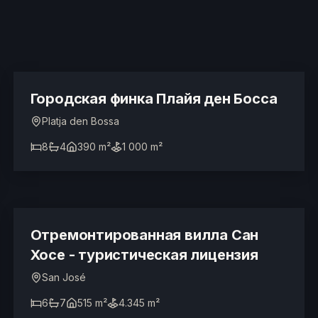
2 190 000 €
Городская финка Плайя ден Босса
Platja den Bossa
8
4
390 m²
1 000 m²
5.350.000 €
ТУРИСТИЧЕСКАЯ ЛИЦЕНЗИЯ
Отремонтированная вилла Сан
Хосе - туристическая лицензия
San José
6
7
515 m²
4.345 m²
3.150.000 €