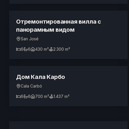
Отремонтированная вилла с
панорамным видом
San José
6
6
430 m²
2.300 m²
2.900.000 €
Дом Кала Карбо
Cala Carbó
6
6
700 m²
1.437 m²
2.850.000 €