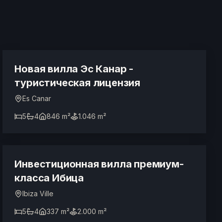
5.500.000 €
ТУРИСТИЧЕСКАЯ ЛИЦЕНЗИЯ
Новая вилла Эс Канар -
туристическая лицензия
Es Canar
5
4
846 m²
1.046 m²
3.500.000 €
ТУРИСТИЧЕСКАЯ ЛИЦЕНЗИЯ
Инвестиционная вилла премиум-
класса Ибица
Ibiza Ville
5
4
337 m²
2.000 m²
10.400.000 €