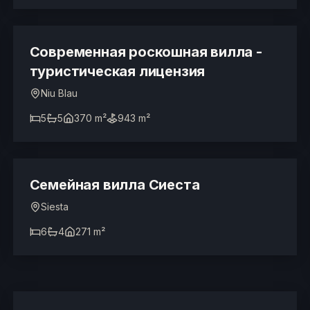
ТУРИСТИЧЕСКАЯ ЛИЦЕНЗИЯ
Современная роскошная вилла -
туристическая лицензия
Niu Blau
5
5
370 m²
943 m²
2.300.000 €
Семейная вилла Сиеста
Siesta
6
4
271 m²
4.500.000 €